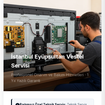
İstanbul Eyüpsultan Vestel
Servisi
Profesyonel Onarım ve Bakım Hizmetleri · 1
Yıl Yazılı Garanti
Bağımsız Özel Teknik Servis:
Teknik Servis,