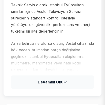
Teknik Servis olarak İstanbul Eyüpsultan
sınırları içinde Vestel Televizyon Servisi
süreçlerini standart kontrol listesiyle
yürütüyoruz: güvenlik, performans ve enerji
tüketimi birlikte değerlendirilir.
Arıza belirtisi ne olursa olsun, Vestel cihazında
kök nedeni bulmadan parça değişimine
geçilmez. İstanbul Eyüpsultan ekiplerimiz
multimetre, manometre veya hata kodu
okuyucu ile kanıta dayalı tespit yapar.
Devamını Oku
Vestel için tipik arıza profili
Vestel televizyon ve klima ürünlerinde güç
kartı, LED bar ve gaz basıncı kontrolleri;