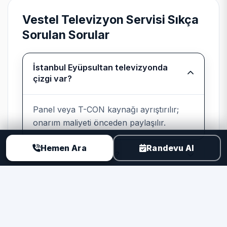
beyaz eşyada program kartı ile motor
Vestel Televizyon Servisi Sıkça
sürücü ayrımı yapılır.
Sorulan Sorular
İstanbul Eyüpsultan televizyonda
Bağımsız kurumsal servis
çizgi var?
beyanı
Panel veya T-CON kaynağı ayrıştırılır;
Teknik Servis
, Vestel cihazlarında
onarım maliyeti önceden paylaşılır.
üretici yetkili servisi değildir; marka
uyumlu parça ve kayıtlı işçilik sunar.
Hemen Ara
Randevu Al
Görüntü yok ses var?
TV taşınmalı mı?
Neden TSER ile Televizyon Servisi?