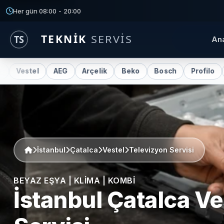
Her gün 08:00 - 20:00
An
Vestel
AEG
Arçelik
Beko
Bosch
Profilo
Reg
İstanbul
Çatalca
Vestel
Televizyon Servisi
BEYAZ EŞYA | KLIMA | KOMBI
İstanbul Çatalca
Ve