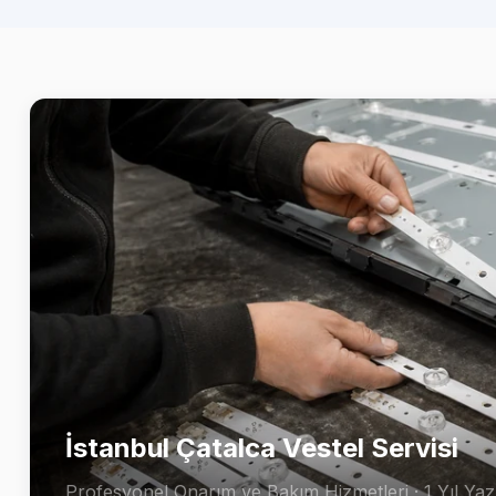
İstanbul Çatalca Vestel Servisi
Profesyonel Onarım ve Bakım Hizmetleri · 1 Yıl Yazı