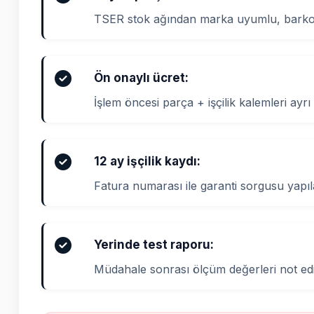
TSER stok ağından marka uyumlu, barkod
Ön onaylı ücret:
İşlem öncesi parça + işçilik kalemleri ayrı 
12 ay işçilik kaydı:
Fatura numarası ile garanti sorgusu yapıla
Yerinde test raporu:
Müdahale sonrası ölçüm değerleri not edi