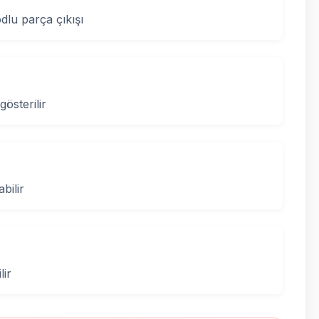
lu parça çıkışı
gösterilir
bilir
lir