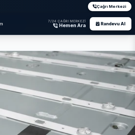
Çağrı Merkezi
7/24 ÇAĞRI MERKEZI
im
Randevu Al
Hemen Ara