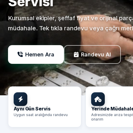
Servisi
Kurumsal ekipler, şeffaf fiyat ve orijinal par
müdahale. Tek tıkla randevu veya çağrı mer
Hemen Ara
Randevu Al
Aynı Gün Servis
Yerinde Müdahal
Uygun saat aralığında randevu
Adresinizde arıza tespi
onarım