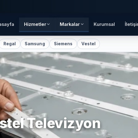
asayfa
Hizmetler
Markalar
Kurumsal
İletiş
al
Samsung
Siemens
Vestel
stel
Televizyon