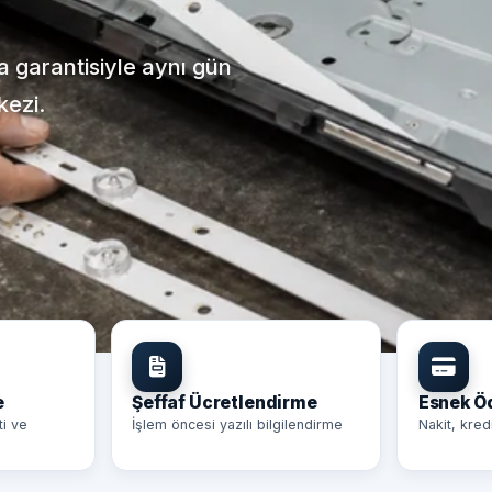
ça garantisiyle aynı gün
kezi.
e
Şeffaf Ücretlendirme
Esnek 
ti ve
İşlem öncesi yazılı bilgilendirme
Nakit, kred