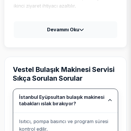
ikinci ziyaret ihtiyacı azaltılır.
Vestel için tipik arıza profili
Devamını Oku
Vestel televizyon ve klima ürünlerinde güç
kartı, LED bar ve gaz basıncı kontrolleri;
beyaz eşyada program kartı ile motor
sürücü ayrımı yapılır.
Vestel Bulaşık Makinesi Servisi
Sıkça Sorulan Sorular
Bağımsız kurumsal servis
İstanbul Eyüpsultan bulaşık makinesi
tabakları ıslak bırakıyor?
beyanı
Teknik Servis
, Vestel cihazlarında
Isıtıcı, pompa basıncı ve program süresi
üretici yetkili servisi değildir; marka
kontrol edilir.