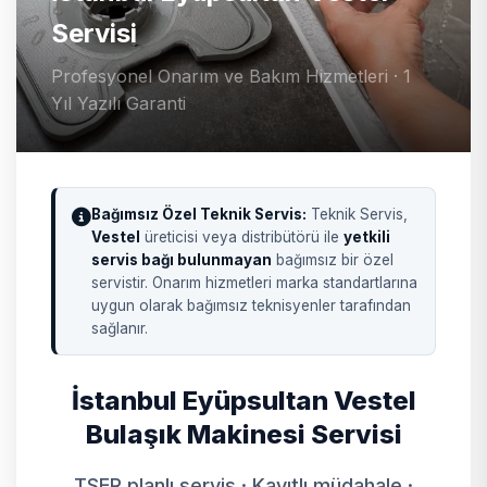
Servisi
Profesyonel Onarım ve Bakım Hizmetleri · 1
Yıl Yazılı Garanti
Bağımsız Özel Teknik Servis:
Teknik Servis,
Vestel
üreticisi veya distribütörü ile
yetkili
servis bağı bulunmayan
bağımsız bir özel
servistir. Onarım hizmetleri marka standartlarına
uygun olarak bağımsız teknisyenler tarafından
sağlanır.
İstanbul Eyüpsultan Vestel
Bulaşık Makinesi Servisi
TSER planlı servis · Kayıtlı müdahale ·