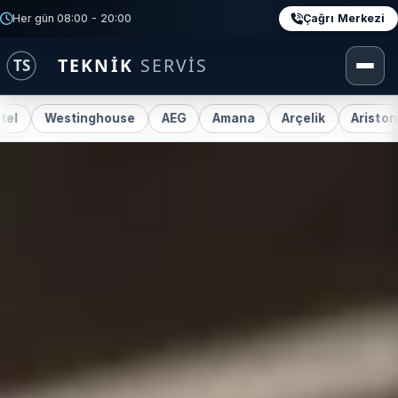
Çağrı Merkezi
Her gün 08:00 - 20:00
tinghouse
AEG
Amana
Arçelik
Ariston
Beko