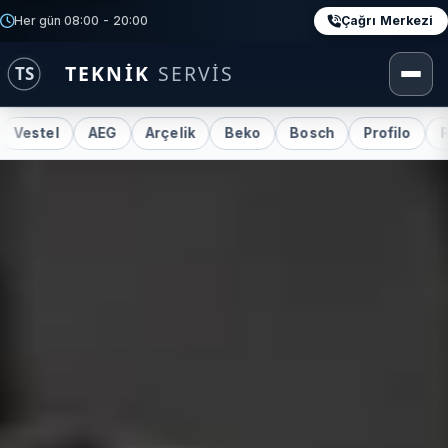
Çağrı Merkezi
Her gün 08:00 - 20:00
stel
AEG
Arçelik
Beko
Bosch
Profilo
Regal