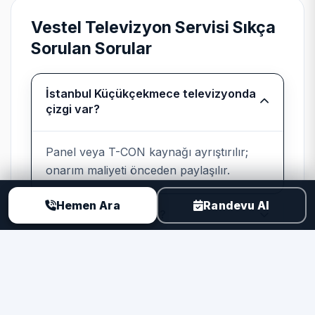
beyaz eşyada program kartı ile motor
Vestel Televizyon Servisi Sıkça
sürücü ayrımı yapılır.
Sorulan Sorular
İstanbul Küçükçekmece televizyonda
Bağımsız kurumsal servis
çizgi var?
beyanı
Panel veya T-CON kaynağı ayrıştırılır;
Teknik Servis
, Vestel cihazlarında
onarım maliyeti önceden paylaşılır.
üretici yetkili servisi değildir; marka
uyumlu parça ve kayıtlı işçilik sunar.
Hemen Ara
Randevu Al
Görüntü yok ses var?
TV taşınmalı mı?
Neden TSER ile Televizyon Servisi?