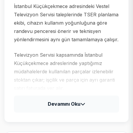
İstanbul Küçükçekmece adresindeki Vestel
Televizyon Servisi taleplerinde TSER planlama
ekibi, cihazın kullanım yoğunluğuna göre
randevu penceresi önerir ve teknisyen
yönlendirmesini aynı gün tamamlamaya çalışır.
Televizyon Servisi kapsamında İstanbul
Küçükçekmece adreslerinde yaptığımız
müdahalelerde kullanılan parçalar izlenebilir
stoktan çıkar; işçilik ve parça için ayrı garanti
satırı faturada yer alır.
Devamını Oku
Vestel için tipik arıza profili
Vestel televizyon ve klima ürünlerinde güç
kartı, LED bar ve gaz basıncı kontrolleri;