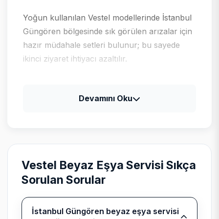
Yoğun kullanılan Vestel modellerinde İstanbul
Güngören bölgesinde sık görülen arızalar için
hazır müdahale setleri bulunur; bu sayede
ikinci ziyaret ihtiyacı azaltılır.
Vestel için tipik arıza profili
Devamını Oku
Vestel televizyon ve klima ürünlerinde güç
kartı, LED bar ve gaz basıncı kontrolleri;
beyaz eşyada program kartı ile motor
sürücü ayrımı yapılır.
Vestel Beyaz Eşya Servisi Sıkça
Sorulan Sorular
Bağımsız kurumsal servis
İstanbul Güngören beyaz eşya servisi