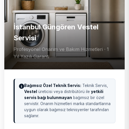
İstanbul Güngören Vestel
Servisi
Profesyonel Onarım ve Bakım Hizmetleri · 1
Yıl Yazılı Garanti
Bağımsız Özel Teknik Servis:
Teknik Servis,
Vestel
üreticisi veya distribütörü ile
yetkili
servis bağı bulunmayan
bağımsız bir özel
servistir. Onarım hizmetleri marka standartlarına
uygun olarak bağımsız teknisyenler tarafından
sağlanır.