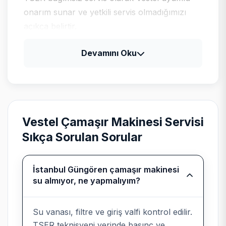
onarım sunar ve yetkili servis olmadığımızı
açıkça belirtir.
Devamını Oku
Vestel için tipik arıza profili
Vestel televizyon ve klima ürünlerinde güç
kartı, LED bar ve gaz basıncı kontrolleri;
beyaz eşyada program kartı ile motor
Vestel Çamaşır Makinesi Servisi
sürücü ayrımı yapılır.
Sıkça Sorulan Sorular
İstanbul Güngören çamaşır makinesi
Bağımsız kurumsal servis
su almıyor, ne yapmalıyım?
beyanı
Su vanası, filtre ve giriş valfi kontrol edilir.
Teknik Servis
, Vestel cihazlarında
TSER teknisyeni yerinde basınç ve