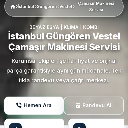
Çamaşır Makinesi
İstanbul
Güngören
Vestel
Servisi
BEYAZ EŞYA | KLIMA | KOMBI
İstanbul Güngören
Vestel
Çamaşır Makinesi Servisi
Kurumsal ekipler, şeffaf fiyat ve orijinal
parça garantisiyle aynı gün müdahale. Tek
tıkla randevu veya çağrı merkezi.
Hemen Ara
Randevu Al