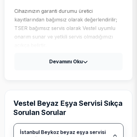
Cihazınızın garanti durumu üretici
kayıtlarından bağımsız olarak değerlendirilir;
TSER bağımsız servis olarak Vestel uyumlu
onarım sunar ve yetkili servis olmadığımızı
açıkça belirtir.
Devamını Oku
Vestel için tipik arıza profili
Vestel televizyon ve klima ürünlerinde güç
kartı, LED bar ve gaz basıncı kontrolleri;
beyaz eşyada program kartı ile motor
Vestel Beyaz Eşya Servisi Sıkça
sürücü ayrımı yapılır.
Sorulan Sorular
İstanbul Beykoz beyaz eşya servisi