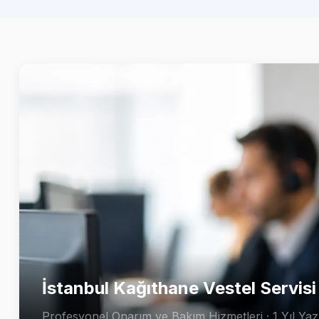
İstanbul Kağıthane Vestel Servisi
Profesyonel Onarım ve Bakım Hizmetleri · 1 Yıl Yazı