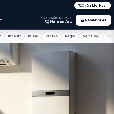
Çağrı Merkezi
7/24 ÇAĞRI MERKEZI
im
Randevu Al
Hemen Ara
t
Miele
Profilo
Regal
Samsung
Siemens
S