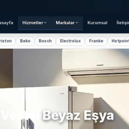
asayfa
Hizmetler
Markalar
Kurumsal
İletiş
Beko
Bosch
Electrolux
Franke
Hotpoint
Indesi
e
Vestel
Beyaz Eşya