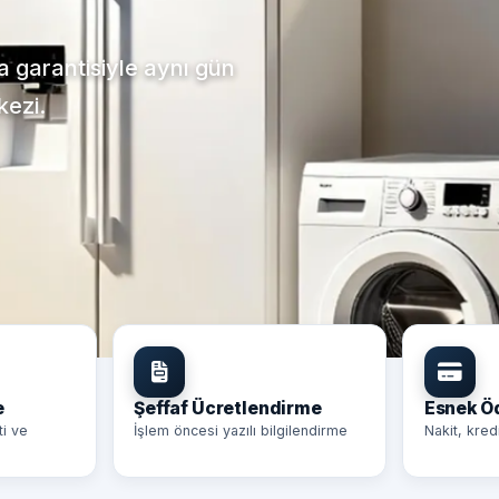
ça garantisiyle aynı gün
kezi.
e
Şeffaf Ücretlendirme
Esnek 
ti ve
İşlem öncesi yazılı bilgilendirme
Nakit, kred