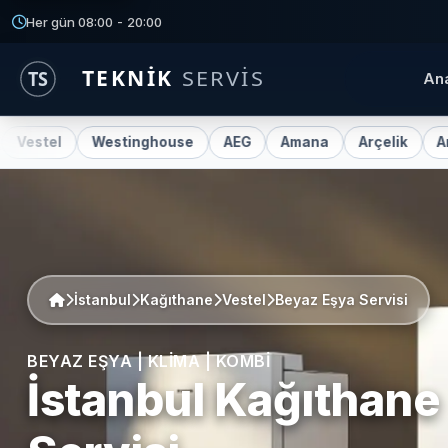
Her gün 08:00 - 20:00
An
Westinghouse
AEG
Amana
Arçelik
Ariston
İstanbul
Kağıthane
Vestel
Beyaz Eşya Servisi
BEYAZ EŞYA | KLIMA | KOMBI
İstanbul Kağıthan