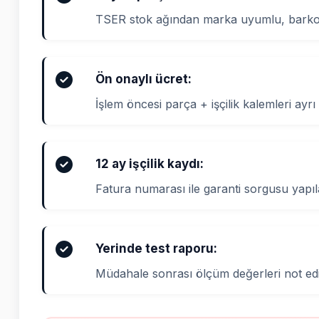
TSER stok ağından marka uyumlu, barkod
Ön onaylı ücret:
İşlem öncesi parça + işçilik kalemleri ayrı 
12 ay işçilik kaydı:
Fatura numarası ile garanti sorgusu yapıla
Yerinde test raporu:
Müdahale sonrası ölçüm değerleri not edi