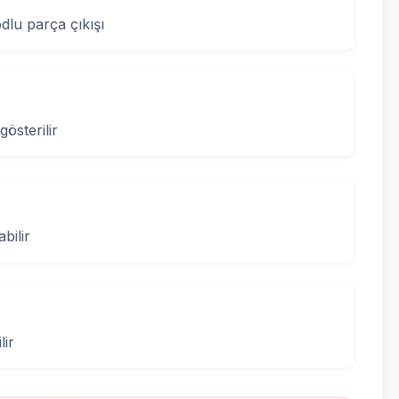
lu parça çıkışı
gösterilir
bilir
lir