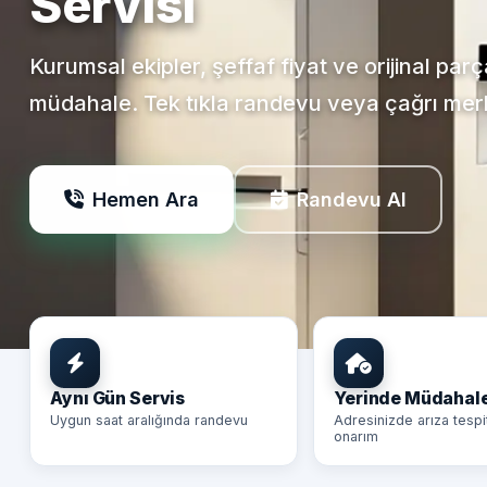
Servisi
Kurumsal ekipler, şeffaf fiyat ve orijinal par
müdahale. Tek tıkla randevu veya çağrı mer
Hemen Ara
Randevu Al
Aynı Gün Servis
Yerinde Müdahal
Uygun saat aralığında randevu
Adresinizde arıza tespi
onarım