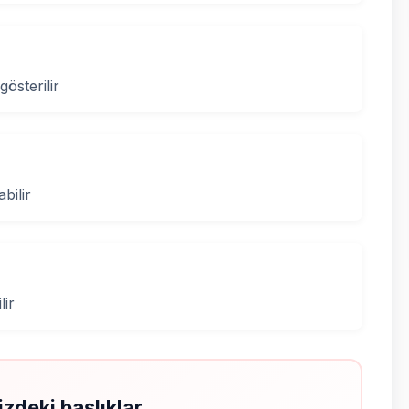
gösterilir
bilir
lir
izdeki başlıklar