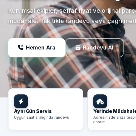
Kurumsal ekipler, şeffaf fiyat ve orijinal par
müdahale. Tek tıkla randevu veya çağrı mer
Hemen Ara
Randevu Al
Aynı Gün Servis
Yerinde Müdahal
Uygun saat aralığında randevu
Adresinizde arıza tespi
onarım