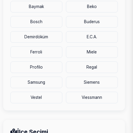
Baymak
Beko
Bosch
Buderus
Demirdöküm
E.C.A.
Ferroli
Miele
Profilo
Regal
Samsung
Siemens
Vestel
Viessmann
İlçe Seçimi