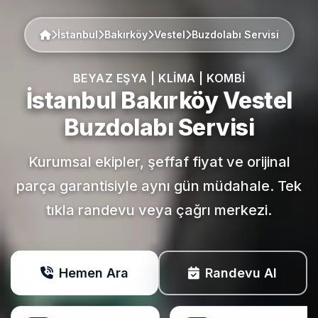
İstanbul
Bakırköy
Vestel
Buzdolabı Servisi
BEYAZ EŞYA | KLIMA | KOMBI
İstanbul Bakırköy
Vestel
Buzdolabı Servisi
Kurumsal ekipler, şeffaf fiyat ve orijinal
parça garantisiyle aynı gün müdahale. Tek
tıkla randevu veya çağrı merkezi.
Hemen Ara
Randevu Al