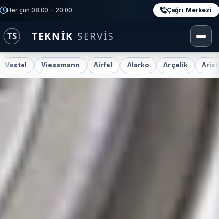
Çağrı Merkezi
Her gün 08:00 - 20:00
Viessmann
Airfel
Alarko
Arçelik
Ariston
Baxi