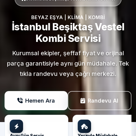
BEYAZ EŞYA | KLIMA | KOMBI
İstanbul Beşiktaş
Vestel
Kombi Servisi
Kurumsal ekipler, şeffaf fiyat ve orijinal
parça garantisiyle aynı gün müdahale. Tek
tıkla randevu veya çağrı merkezi.
Hemen Ara
Randevu Al
Aynı Gün Servis
Yerinde Müdahale