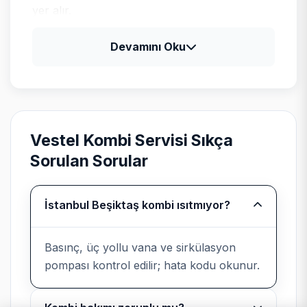
yer alır.
Devamını Oku
Vestel için tipik arıza profili
Vestel televizyon ve klima ürünlerinde güç
kartı, LED bar ve gaz basıncı kontrolleri;
beyaz eşyada program kartı ile motor
Vestel Kombi Servisi Sıkça
sürücü ayrımı yapılır.
Sorulan Sorular
İstanbul Beşiktaş kombi ısıtmıyor?
Bağımsız kurumsal servis
beyanı
Basınç, üç yollu vana ve sirkülasyon
pompası kontrol edilir; hata kodu okunur.
Teknik Servis
, Vestel cihazlarında
üretici yetkili servisi değildir; marka
uyumlu parça ve kayıtlı işçilik sunar.