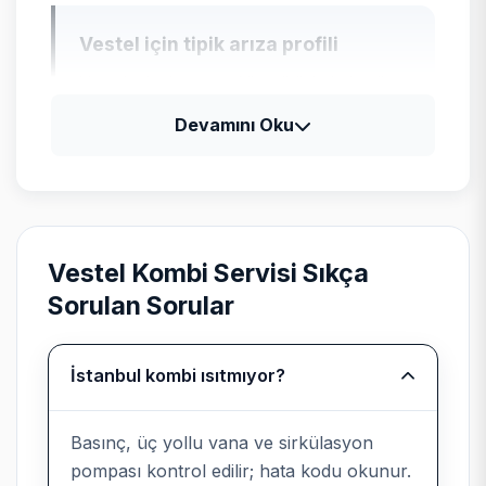
Vestel için tipik arıza profili
Vestel televizyon ve klima ürünlerinde güç
kartı, LED bar ve gaz basıncı kontrolleri;
Devamını Oku
beyaz eşyada program kartı ile motor
sürücü ayrımı yapılır.
Vestel Kombi Servisi Sıkça
Bağımsız kurumsal servis
Sorulan Sorular
beyanı
İstanbul kombi ısıtmıyor?
Teknik Servis
, Vestel cihazlarında
üretici yetkili servisi değildir; marka
uyumlu parça ve kayıtlı işçilik sunar.
Basınç, üç yollu vana ve sirkülasyon
pompası kontrol edilir; hata kodu okunur.