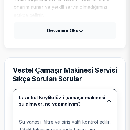
onarım sunar ve yetkili servis olmadığımızı
açıkça belirtir.
Devamını Oku
Vestel için tipik arıza profili
Vestel televizyon ve klima ürünlerinde güç
kartı, LED bar ve gaz basıncı kontrolleri;
beyaz eşyada program kartı ile motor
Vestel Çamaşır Makinesi Servisi
sürücü ayrımı yapılır.
Sıkça Sorulan Sorular
İstanbul Beylikdüzü çamaşır makinesi
Bağımsız kurumsal servis
su almıyor, ne yapmalıyım?
beyanı
Su vanası, filtre ve giriş valfi kontrol edilir.
Teknik Servis
, Vestel cihazlarında
TSER teknisyeni yerinde basınç ve