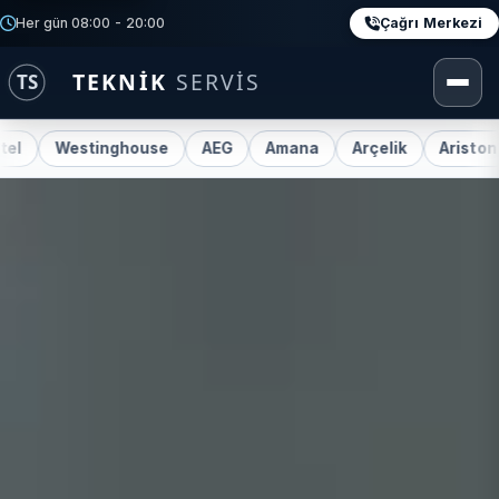
Çağrı Merkezi
Her gün 08:00 - 20:00
estinghouse
AEG
Amana
Arçelik
Ariston
Beko