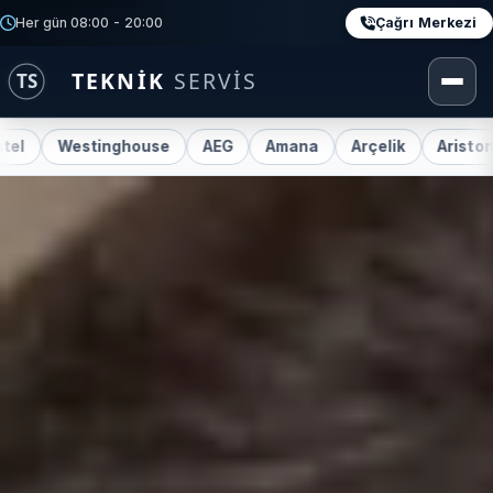
Çağrı Merkezi
Her gün 08:00 - 20:00
stinghouse
AEG
Amana
Arçelik
Ariston
Beko