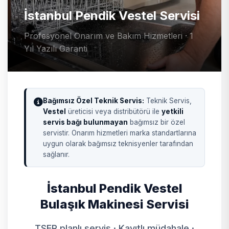
İstanbul Pendik Vestel Servisi
Profesyonel Onarım ve Bakım Hizmetleri · 1
Yıl Yazılı Garanti
Bağımsız Özel Teknik Servis:
Teknik Servis,
Vestel
üreticisi veya distribütörü ile
yetkili
servis bağı bulunmayan
bağımsız bir özel
servistir. Onarım hizmetleri marka standartlarına
uygun olarak bağımsız teknisyenler tarafından
sağlanır.
İstanbul Pendik Vestel
Bulaşık Makinesi Servisi
TSER planlı servis · Kayıtlı müdahale ·