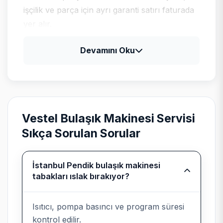
işçilik ve parça için ayrı garanti satırı faturada
yer alır.
Devamını Oku
Vestel için tipik arıza profili
Vestel televizyon ve klima ürünlerinde güç
kartı, LED bar ve gaz basıncı kontrolleri;
beyaz eşyada program kartı ile motor
Vestel Bulaşık Makinesi Servisi
sürücü ayrımı yapılır.
Sıkça Sorulan Sorular
İstanbul Pendik bulaşık makinesi
Bağımsız kurumsal servis
tabakları ıslak bırakıyor?
beyanı
Isıtıcı, pompa basıncı ve program süresi
Teknik Servis
, Vestel cihazlarında
kontrol edilir.