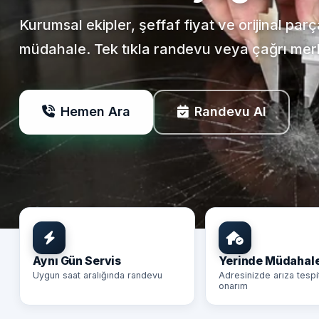
Kurumsal ekipler, şeffaf fiyat ve orijinal par
müdahale. Tek tıkla randevu veya çağrı mer
Hemen Ara
Randevu Al
Aynı Gün Servis
Yerinde Müdahal
Uygun saat aralığında randevu
Adresinizde arıza tespi
onarım