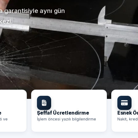
ça garantisiyle aynı gün
kezi.
e
Şeffaf Ücretlendirme
Esnek 
ti ve
İşlem öncesi yazılı bilgilendirme
Nakit, kred