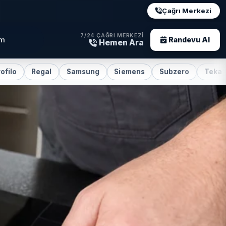
Çağrı Merkezi
7/24 ÇAĞRI MERKEZI
im
Randevu Al
Hemen Ara
Regal
Samsung
Siemens
Subzero
Teka
Vestel