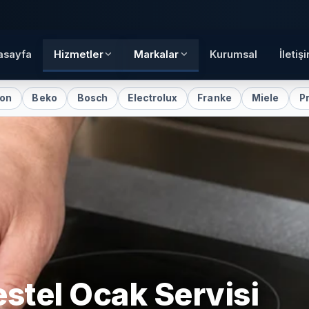
asayfa
Hizmetler
Markalar
Kurumsal
İletiş
ko
Bosch
Electrolux
Franke
Miele
Profilo
stel
Ocak Servisi