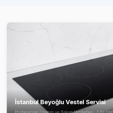
İstanbul Beyoğlu Vestel Servisi
Profesyonel Onarım ve Bakım Hizmetleri · 1 Yıl Yazı