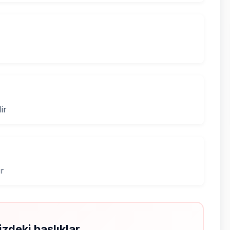
ir
ır
izdeki başlıklar