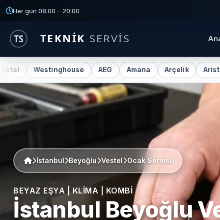
Her gün 08:00 - 20:00
An
Westinghouse
AEG
Amana
Arçelik
Ariston
Be
İstanbul
Beyoğlu
Vestel
Ocak Servisi
BEYAZ EŞYA | KLIMA | KOMBI
İstanbul Beyoğlu
Ve