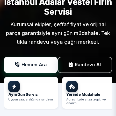
İstanbul Adalar
Vestel
Fırın
Servisi
Kurumsal ekipler, şeffaf fiyat ve orijinal
parça garantisiyle aynı gün müdahale. Tek
tıkla randevu veya çağrı merkezi.
Hemen Ara
Randevu Al
Aynı Gün Servis
Yerinde Müdahale
Uygun saat aralığında randevu
Adresinizde arıza tespiti ve
onarım