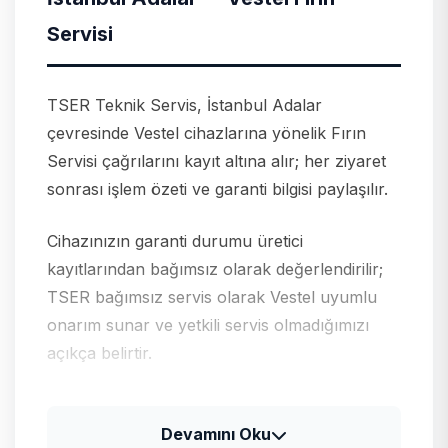
Servisi
TSER Teknik Servis, İstanbul Adalar
çevresinde Vestel cihazlarına yönelik Fırın
Servisi çağrılarını kayıt altına alır; her ziyaret
sonrası işlem özeti ve garanti bilgisi paylaşılır.
Cihazınızın garanti durumu üretici
kayıtlarından bağımsız olarak değerlendirilir;
TSER bağımsız servis olarak Vestel uyumlu
onarım sunar ve yetkili servis olmadığımızı
açıkça belirtir.
Vestel için tipik arıza profili
Devamını Oku