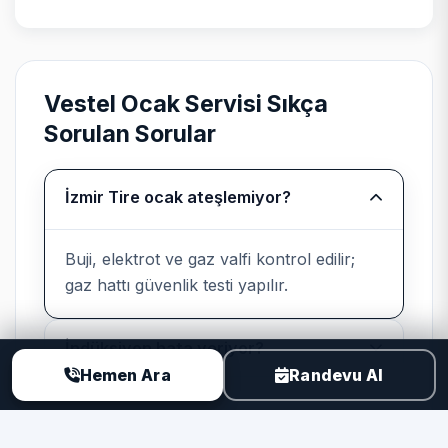
beyaz eşyada program kartı ile motor
sürücü ayrımı yapılır.
Vestel Ocak Servisi Sıkça
Sorulan Sorular
Bağımsız kurumsal servis
beyanı
İzmir Tire ocak ateşlemiyor?
Teknik Servis
, Vestel cihazlarında
üretici yetkili servisi değildir; marka
Buji, elektrot ve gaz valfi kontrol edilir;
uyumlu parça ve kayıtlı işçilik sunar.
gaz hattı güvenlik testi yapılır.
İndüksiyon hata veriyor?
Hemen Ara
Randevu Al
Neden TSER ile Ocak Servisi?