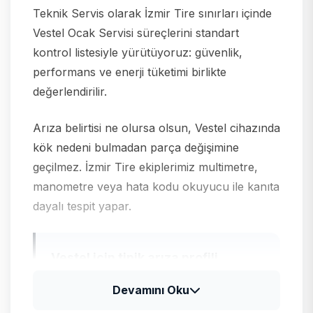
Teknik Servis olarak İzmir Tire sınırları içinde
Vestel Ocak Servisi süreçlerini standart
kontrol listesiyle yürütüyoruz: güvenlik,
performans ve enerji tüketimi birlikte
değerlendirilir.
Arıza belirtisi ne olursa olsun, Vestel cihazında
kök nedeni bulmadan parça değişimine
geçilmez. İzmir Tire ekiplerimiz multimetre,
manometre veya hata kodu okuyucu ile kanıta
dayalı tespit yapar.
Vestel için tipik arıza profili
Vestel televizyon ve klima ürünlerinde güç
Devamını Oku
kartı, LED bar ve gaz basıncı kontrolleri;