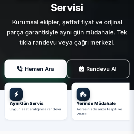
Servisi
Kurumsal ekipler, şeffaf fiyat ve orijinal
parça garantisiyle aynı gün müdahale. Tek
tıkla randevu veya çağrı merkezi.
Hemen Ara
Randevu Al
Aynı Gün Servis
Yerinde Müdahale
Uygun saat aralığında randevu
Adresinizde arıza tespiti ve
onarım