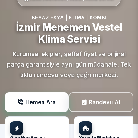
BEYAZ EŞYA | KLIMA | KOMBI
İzmir Menemen
Vestel
Klima Servisi
Kurumsal ekipler, şeffaf fiyat ve orijinal
parça garantisiyle aynı gün müdahale. Tek
tıkla randevu veya çağrı merkezi.
Hemen Ara
Randevu Al
Aynı Gün Servis
Yerinde Müdahale