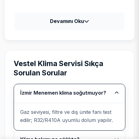
Vestel için tipik arıza profili
Devamını Oku
Vestel televizyon ve klima ürünlerinde güç
kartı, LED bar ve gaz basıncı kontrolleri;
beyaz eşyada program kartı ile motor
sürücü ayrımı yapılır.
Vestel Klima Servisi Sıkça
Sorulan Sorular
Bağımsız kurumsal servis
İzmir Menemen klima soğutmuyor?
beyanı
Gaz seviyesi, filtre ve dış ünite fanı test
Teknik Servis
, Vestel cihazlarında
edilir; R32/R410A uyumlu dolum yapılır.
üretici yetkili servisi değildir; marka
uyumlu parça ve kayıtlı işçilik sunar.