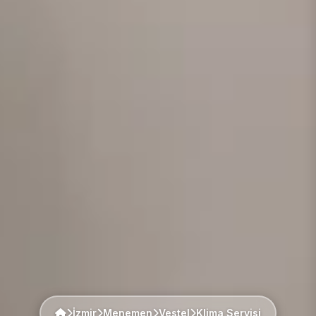
İzmir
Menemen
Vestel
Klima Servisi