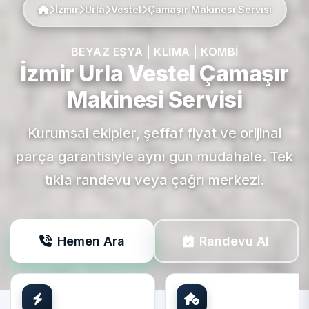
İzmir
Urla
Vestel
Çamaşır Makinesi Servisi
BEYAZ EŞYA | KLIMA | KOMBI
İzmir Urla
Vestel
Çamaşır
Makinesi Servisi
Kurumsal ekipler, şeffaf fiyat ve orijinal
parça garantisiyle aynı gün müdahale. Tek
tıkla randevu veya çağrı merkezi.
Hemen Ara
Randevu Al