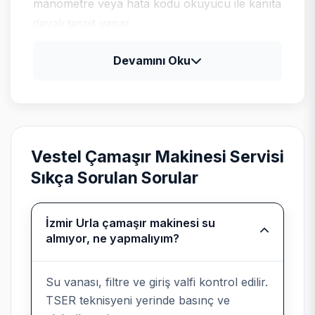
manometre veya hata kodu okuyucu ile kanıta
dayalı tespit yapar.
Devamını Oku
Vestel için tipik arıza profili
Vestel televizyon ve klima ürünlerinde güç
kartı, LED bar ve gaz basıncı kontrolleri;
beyaz eşyada program kartı ile motor
Vestel Çamaşır Makinesi Servisi
sürücü ayrımı yapılır.
Sıkça Sorulan Sorular
İzmir Urla çamaşır makinesi su
Bağımsız kurumsal servis
almıyor, ne yapmalıyım?
beyanı
Su vanası, filtre ve giriş valfi kontrol edilir.
Teknik Servis
, Vestel cihazlarında
TSER teknisyeni yerinde basınç ve
üretici yetkili servisi değildir; marka