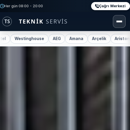
Çağrı Merkezi
Her gün 08:00 - 20:00
inghouse
AEG
Amana
Arçelik
Ariston
Beko