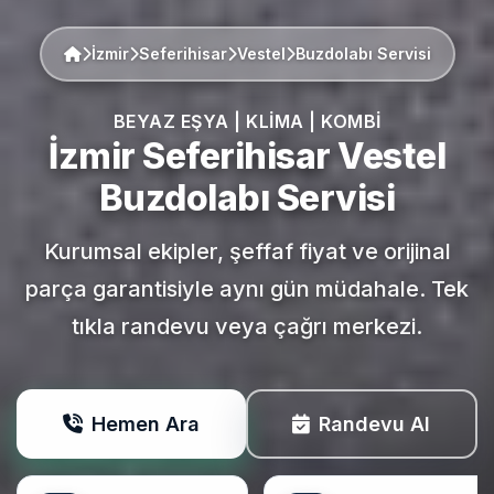
İzmir
Seferihisar
Vestel
Buzdolabı Servisi
BEYAZ EŞYA | KLIMA | KOMBI
İzmir Seferihisar
Vestel
Buzdolabı Servisi
Kurumsal ekipler, şeffaf fiyat ve orijinal
parça garantisiyle aynı gün müdahale. Tek
tıkla randevu veya çağrı merkezi.
Hemen Ara
Randevu Al